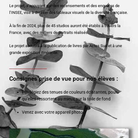
Le projet, s’appuyant sur des recensements et des enquêtes de
l’INSEE, vise à dresser des tableaux visuels de la diversité française.
À la fin de 2024, plus de 45 studios auront été établis à travers la
France, avec des milliers de portraits réalisés.
Le projet aboutira à la publication de livres par Actes Sud et à une
grande exposition itinérante.
Consignes prise de vue pour nos élèves :
Privilégiez des tenues de couleurs éclatantes
, pour
qu’elles ressortent au mieux sur la toile de fond
Venez avec votre appareil photo