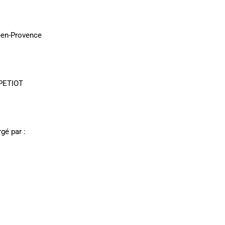
x-en-Provence
c PETIOT
gé par :