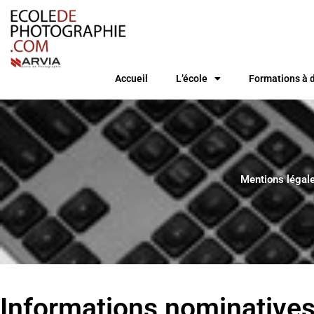
Aller
au
contenu
Accueil
L’école
Formations à 
Mentions légal
Informations nominative