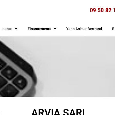
09 50 82
distance
Financements
Yann Arthus-Bertrand
B
es
s
ARVIA SARL