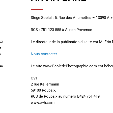
Siège Social : 5, Rue des Allumettes – 13090 Ai
RCS : 751 123 555 à Aix-en-Provence
ux
Le directeur de la publication du site est M. Eri
e
s
N
o
us contacter
i
ux
Le site www.EcoledePhotographie.com est héber
OVH
2 rue Kellermann
59100 Roubaix,
RCS de Roubaix au numéro B424 761 419
www.ovh.com