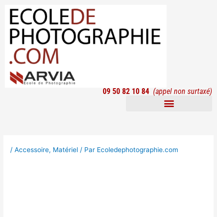
Aller
au
contenu
09 50 82 10 84
(appel non surtaxé)
Formations à distance
Yann Arthus-Bertrand
/
Accessoire
,
Matériel
/ Par
Ecoledephotographie.com