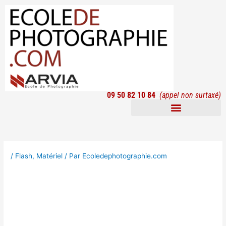
Aller
au
contenu
09 50 82 10 84
(appel non surtaxé)
Formations à distance
Yann Arthus-Bertrand
/
Flash
,
Matériel
/ Par
Ecoledephotographie.com